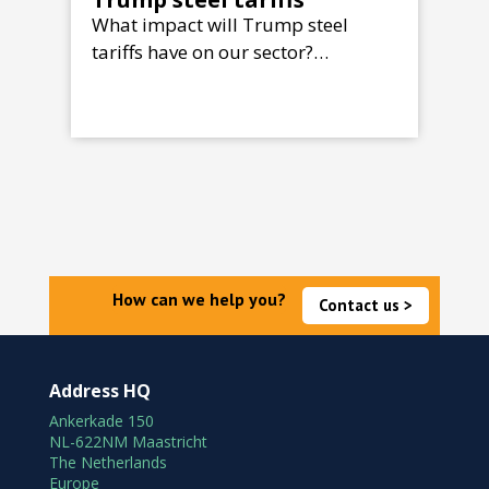
What impact will Trump steel
tariffs have on our sector?…
How can we help you?
Contact us >
Address HQ
Ankerkade 150
NL-622NM Maastricht
The Netherlands
Europe